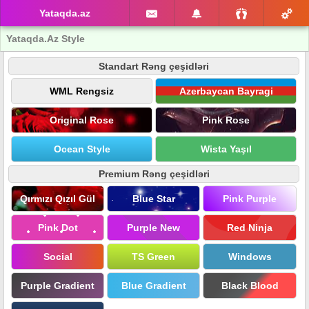
Yataqda.az
Yataqda.Az Style
Standart Rəng çeşidləri
WML Rengsiz
Azerbaycan Bayragi
Original Rose
Pink Rose
Ocean Style
Wista Yaşıl
Premium Rəng çeşidləri
Qırmızı Qızıl Gül
Blue Star
Pink Purple
Pink Dot
Purple New
Red Ninja
Social
TS Green
Windows
Purple Gradient
Blue Gradient
Black Blood