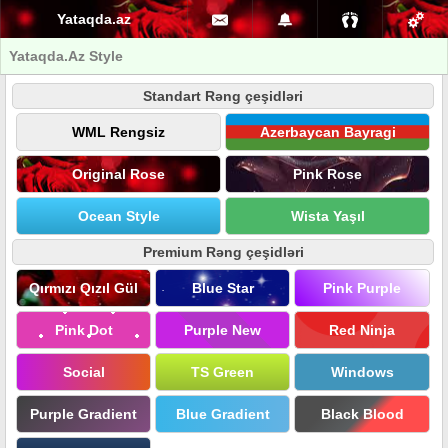
Yataqda.az
Yataqda.Az Style
Standart Rəng çeşidləri
WML Rengsiz
Azerbaycan Bayragi
Original Rose
Pink Rose
Ocean Style
Wista Yaşıl
Premium Rəng çeşidləri
Qırmızı Qızıl Gül
Blue Star
Pink Purple
Pink Dot
Purple New
Red Ninja
Social
TS Green
Windows
Purple Gradient
Blue Gradient
Black Blood