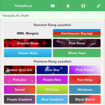
Yataqda.az
Yataqda.Az Style
Standart Rəng çeşidləri
WML Rengsiz
Azerbaycan Bayragi
Original Rose
Pink Rose
Ocean Style
Wista Yaşıl
Premium Rəng çeşidləri
Qırmızı Qızıl Gül
Blue Star
Pink Purple
Pink Dot
Purple New
Red Ninja
Social
TS Green
Windows
Purple Gradient
Blue Gradient
Black Blood