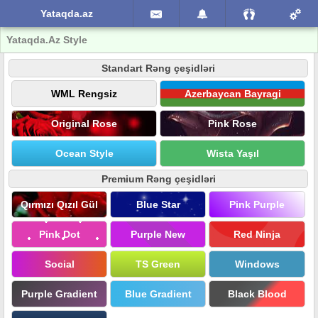
Yataqda.az
Yataqda.Az Style
Standart Rəng çeşidləri
WML Rengsiz
Azerbaycan Bayragi
Original Rose
Pink Rose
Ocean Style
Wista Yaşıl
Premium Rəng çeşidləri
Qırmızı Qızıl Gül
Blue Star
Pink Purple
Pink Dot
Purple New
Red Ninja
Social
TS Green
Windows
Purple Gradient
Blue Gradient
Black Blood