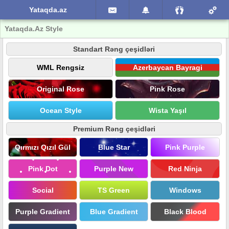
Yataqda.az
Yataqda.Az Style
Standart Rəng çeşidləri
WML Rengsiz
Azerbaycan Bayragi
Original Rose
Pink Rose
Ocean Style
Wista Yaşıl
Premium Rəng çeşidləri
Qırmızı Qızıl Gül
Blue Star
Pink Purple
Pink Dot
Purple New
Red Ninja
Social
TS Green
Windows
Purple Gradient
Blue Gradient
Black Blood