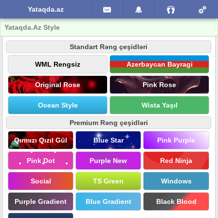
Yataqda.az
Yataqda.Az Style
Standart Rəng çeşidləri
WML Rengsiz
Azerbaycan Bayragi
Original Rose
Pink Rose
Ocean Style
Wista Yaşıl
Premium Rəng çeşidləri
Qırmızı Qızıl Gül
Blue Star
Pink Purple
Pink Dot
Purple New
Red Ninja
Social
TS Green
Windows
Purple Gradient
Blue Gradient
Black Blood