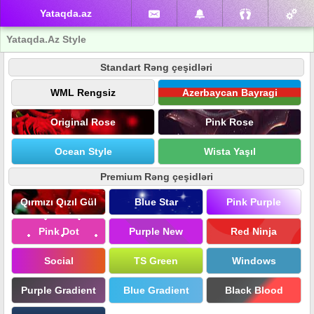
Yataqda.az
Yataqda.Az Style
Standart Rəng çeşidləri
WML Rengsiz
Azerbaycan Bayragi
Original Rose
Pink Rose
Ocean Style
Wista Yaşıl
Premium Rəng çeşidləri
Qırmızı Qızıl Gül
Blue Star
Pink Purple
Pink Dot
Purple New
Red Ninja
Social
TS Green
Windows
Purple Gradient
Blue Gradient
Black Blood