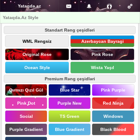
Yataqda.az
Yataqda.Az Style
Standart Rəng çeşidləri
WML Rengsiz
Azerbaycan Bayragi
Original Rose
Pink Rose
Ocean Style
Wista Yaşıl
Premium Rəng çeşidləri
Qırmızı Qızıl Gül
Blue Star
Pink Purple
Pink Dot
Purple New
Red Ninja
Social
TS Green
Windows
Purple Gradient
Blue Gradient
Black Blood