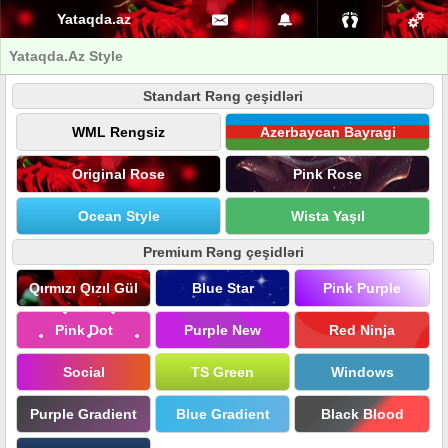
Yataqda.az
Yataqda.Az Style
Standart Rəng çeşidləri
WML Rengsiz
Azerbaycan Bayragi
Original Rose
Pink Rose
Ocean Style
Wista Yaşıl
Premium Rəng çeşidləri
Qırmızı Qızıl Gül
Blue Star
Pink Purple
Pink Dot
Purple New
Red Ninja
Social
TS Green
Windows
Purple Gradient
Blue Gradient
Black Blood