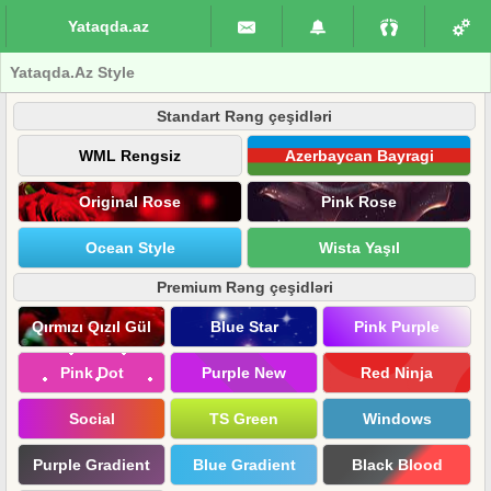
Yataqda.az
Yataqda.Az Style
Standart Rəng çeşidləri
WML Rengsiz
Azerbaycan Bayragi
Original Rose
Pink Rose
Ocean Style
Wista Yaşıl
Premium Rəng çeşidləri
Qırmızı Qızıl Gül
Blue Star
Pink Purple
Pink Dot
Purple New
Red Ninja
Social
TS Green
Windows
Purple Gradient
Blue Gradient
Black Blood