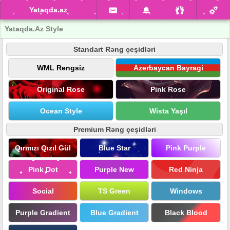
Yataqda.az
Yataqda.Az Style
Standart Rəng çeşidləri
WML Rengsiz
Azerbaycan Bayragi
Original Rose
Pink Rose
Ocean Style
Wista Yaşıl
Premium Rəng çeşidləri
Qırmızı Qızıl Gül
Blue Star
Pink Purple
Pink Dot
Purple New
Red Ninja
Social
TS Green
Windows
Purple Gradient
Blue Gradient
Black Blood