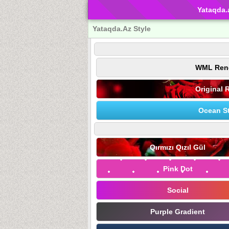
Yataqda.
Yataqda.Az Style
WML Ren
Original 
Ocean St
Qırmızı Qızıl Gül
Pink Dot
Social
Purple Gradient