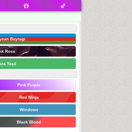
ycan Bayragi
nk Rose
sta Yaşıl
Pink Purple
Red Ninja
Windows
Black Blood