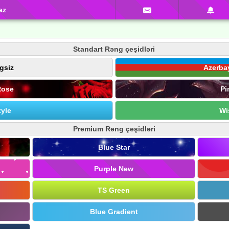
az
Standart Rəng çeşidləri
gsiz
Azerba
Rose
Pi
yle
Wi
Premium Rəng çeşidləri
Blue Star
Purple New
TS Green
Blue Gradient