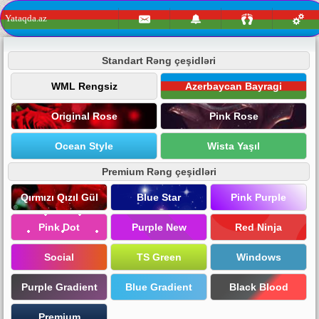
Yataqda.az
Standart Rəng çeşidləri
WML Rengsiz
Azerbaycan Bayragi
Original Rose
Pink Rose
Ocean Style
Wista Yaşıl
Premium Rəng çeşidləri
Qırmızı Qızıl Gül
Blue Star
Pink Purple
Pink Dot
Purple New
Red Ninja
Social
TS Green
Windows
Purple Gradient
Blue Gradient
Black Blood
Premium