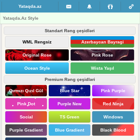
Yataqda.az
Yataqda.Az Style
Standart Rəng çeşidləri
WML Rengsiz
Azerbaycan Bayragi
Original Rose
Pink Rose
Ocean Style
Wista Yaşıl
Premium Rəng çeşidləri
Qırmızı Qızıl Gül
Blue Star
Pink Purple
Pink Dot
Purple New
Red Ninja
Social
TS Green
Windows
Purple Gradient
Blue Gradient
Black Blood