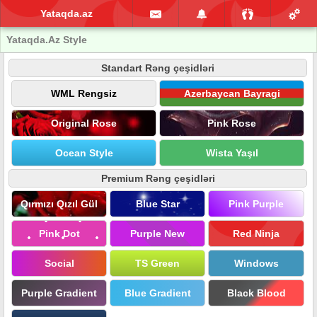
Yataqda.az
Yataqda.Az Style
Standart Rəng çeşidləri
WML Rengsiz
Azerbaycan Bayragi
Original Rose
Pink Rose
Ocean Style
Wista Yaşıl
Premium Rəng çeşidləri
Qırmızı Qızıl Gül
Blue Star
Pink Purple
Pink Dot
Purple New
Red Ninja
Social
TS Green
Windows
Purple Gradient
Blue Gradient
Black Blood