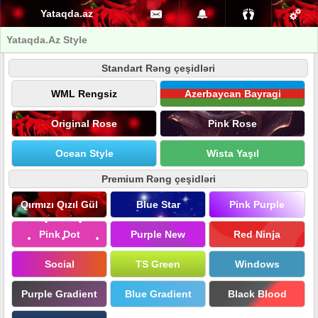
Yataqda.az
Yataqda.Az Style
Standart Rəng çeşidləri
WML Rengsiz
Azerbaycan Bayragi
Original Rose
Pink Rose
Ocean Style
Wista Yaşıl
Premium Rəng çeşidləri
Qırmızı Qızıl Gül
Blue Star
Pink Purple
Pink Dot
Purple New
Red Ninja
Social
TS Green
Windows
Purple Gradient
Blue Gradient
Black Blood