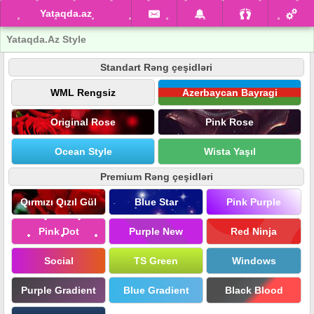
Yataqda.az
Yataqda.Az Style
Standart Rəng çeşidləri
WML Rengsiz
Azerbaycan Bayragi
Original Rose
Pink Rose
Ocean Style
Wista Yaşıl
Premium Rəng çeşidləri
Qırmızı Qızıl Gül
Blue Star
Pink Purple
Pink Dot
Purple New
Red Ninja
Social
TS Green
Windows
Purple Gradient
Blue Gradient
Black Blood