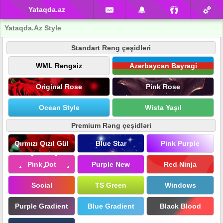
Yataqda.az
Yataqda.Az Style
Standart Rəng çeşidləri
WML Rengsiz
Azerbaycan Bayragi
Original Rose
Pink Rose
Ocean Style
Wista Yaşıl
Premium Rəng çeşidləri
Qırmızı Qızıl Gül
Blue Star
Pink Purple
Pink Dot
Purple New
Red Ninja
Social
TS Green
Windows
Purple Gradient
Blue Gradient
Black Blood